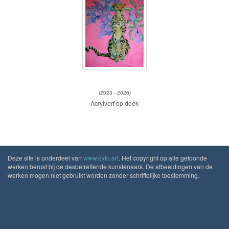
Schilderijen; acrylverf op doek
(2023 - 2026)
Acrylverf op doek
Deze site is onderdeel van
www.exto.art
. Het copyright op alle getoonde
werken berust bij de desbetreffende kunstenaars. De afbeeldingen van de
werken mogen niet gebruikt worden zonder schriftelijke toestemming.